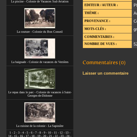
La piscine - Colonie de Vacances Sud-Aviation
EDITEUR / AUTEUR :
P
THÈME :
A
PROVENANCE :
C
MOTS-CLÉS :
g
La couture - Colonie du Bon Conseil
COMMENTAIRES :
NOMBRE DE VUES :
5
Commentaires (0)
La baignade - Colonie de vacances de Verrières
Laisser un commentaire
Le repas dans le parc - Colonie de vacances à Saint-
Georges-de-Didonne
La cuisine de la colonie - La Sapinière
1
-
2
-
3
-
4
-
5
-
6
-
7
-
8
-
9
-
10
-
11
-
12
-
13
-
14
-
15
-
16
-
17
-
18
-
19
-
20
-
21
-
22
-
23
-
24
-