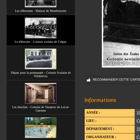
Les réfectoires - Maison de Montboissier
Le réfectoire - Colonie scolaire de Crépey
Départ pour la promenade - Colonie Scolaire de
Villeblevin
RECOMMANDER CETTE CART
Informations
Les douches - Colonie de Vacances du Lot-et-
Garonne
ANNÉE :
1
LIEU :
C
DÉPARTEMENT :
2
ORGANISATEUR :
C