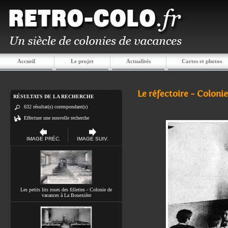
Accueil
Le projet
Actualités
Cartes et photos
Le réfectoire - Coloni
RÉSULTATS DE LA RECHERCHE
632 résultat(s) correspondant(s)
Effectuer une nouvelle recherche
IMAGE PRÉC.
IMAGE SUIV.
Les petits lits roses des fillettes - Colonie de
vacances à La Bouexière