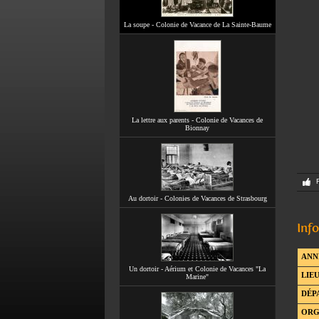
La soupe - Colonie de Vacance de La Sainte-Baume
La lettre aux parents - Colonie de Vacances de
Bionnay
Au dortoir - Colonies de Vacances de Strasbourg
Inf
ANN
Un dortoir - Aérium et Colonie de Vacances "La
LIEU
Marine"
DÉP
ORG