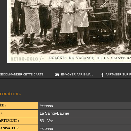
RECOMMANDER CETTE CARTE
ENVOYER PAR E-MAIL
PARTAGER SUR 
ormations
ÉE :
inconnu
 :
La Sainte-Baume
ARTEMENT :
83 - Var
ANISATEUR :
inconnu