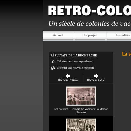
Accueil
Le projet
Actualités
La 
RÉSULTATS DE LA RECHERCHE
632 résultat(s) correspondant(s)
Effectuer une nouvelle recherche
IMAGE PRÉC.
IMAGE SUIV.
Les douches - Colonie de Vacances La Maison
Heureuse