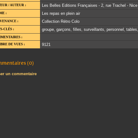
EUR / AUTEUR :
Les Belles Editions Françaises - 2, rue Trachel - Nice
ME :
Les repas en plein air
VENANCE :
Collection Rétro Colo
S-CLÉS :
groupe, garçons, filles, surveillants, personnel, table
MENTAIRES :
BRE DE VUES :
9121
mentaires (0)
ser un commentaire