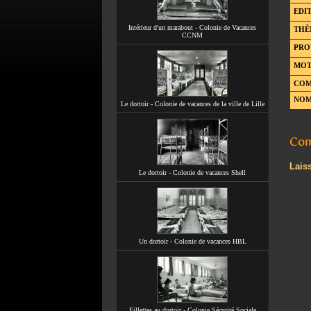
EDIT
Intérieur d'un marabout - Colonie de Vacances
THÈ
CCNM
PRO
MOT
COM
NOM
Le dortoir - Colonie de vacances de la ville de Lille
Com
Lais
Le dortoir - Colonie de vacances Shell
Un dortoir - Colonie de vacances HBL
Fillettes au dortoir - Colonie Sécurité Sociale