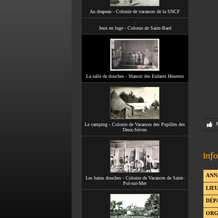
Au drapeau - Colonie de vacances de la SNCF
Jeux en luge - Colonie de Saint-Bard
La salle de douches - Manoir des Enfants Heureux
Le camping - Colonie de Vacances des Pupilles des
Deux-Sèvres
Inf
ANN
Les bains douches - Colonie de Vacances de Saint-
Pol-sur-Mer
LIEU
DÉP
ORG