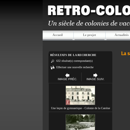
Accueil
Le projet
Actualités
La 
RÉSULTATS DE LA RECHERCHE
632 résultat(s) correspondant(s)
Effectuer une nouvelle recherche
IMAGE PRÉC.
IMAGE SUIV.
Une leçon de gymnastique - Colonie de la Carolue