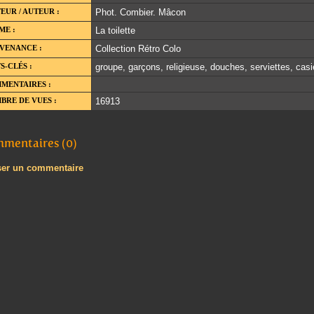
EUR / AUTEUR :
Phot. Combier. Mâcon
ME :
La toilette
VENANCE :
Collection Rétro Colo
S-CLÉS :
groupe, garçons, religieuse, douches, serviettes, casi
MENTAIRES :
BRE DE VUES :
16913
mentaires (0)
ser un commentaire