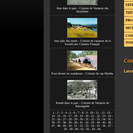
EDIT
Jeux dans le parc - Colonie de Vacances des
Houillères
THÈ
PRO
MOT
COM
Jeux près des tentes - Colonie de vacances de la
NOM
Société des Ciments Français
Com
Lais
Pose devant les marabouts - Colonie du cap Myrthe
Ronde dans le parc - Colonie de Vacances de
Batsurguère
1
-
2
-
3
-
4
-
5
-
6
-
7
-
8
-
9
-
10
-
11
-
12
-
13
-
14
-
15
-
16
-
17
-
18
-
19
-
20
-
21
-
22
-
23
-
24
-
25
-
26
-
27
-
28
-
29
-
30
-
31
-
32
-
33
-
34
-
35
-
36
-
37
-
38
-
39
-
40
-
41
-
42
-
43
-
44
-
45
-
46
-
47
-
48
-
49
-
50
-
51
-
52
-
53
-
54
-
55
-
56
-
57
-
58
-
59
-
60
-
61
-
62
-
63
-
64