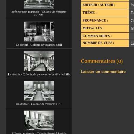
EDITEUR / AUTEUR :
i
Intérieur d'un marabout - Colonie de Vacances
THÈME :
D
CCNM
PROVENANCE :
C
MOTS-CLÉS :
fi
COMMENTAIRES :
NOMBRE DE VUES :
1
Le dortoir - Colonie de vacances Shell
Commentaires (0)
Laisser un commentaire
Le dortoir - Colonie de vacances de la ville de Lille
Un dortoir - Colonie de vacances HBL
Fillettes au dortoir - Colonie Sécurité Sociale