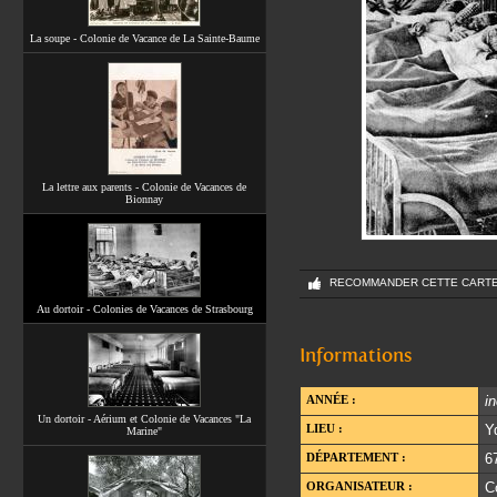
La soupe - Colonie de Vacance de La Sainte-Baume
La lettre aux parents - Colonie de Vacances de
Bionnay
RECOMMANDER CETTE CART
Au dortoir - Colonies de Vacances de Strasbourg
Informations
ANNÉE :
i
Un dortoir - Aérium et Colonie de Vacances "La
LIEU :
Y
Marine"
DÉPARTEMENT :
6
ORGANISATEUR :
C