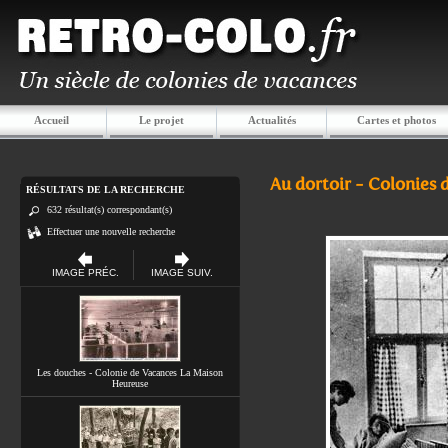
Accueil
Le projet
Actualités
Cartes et photos
Au dortoir - Colonies 
RÉSULTATS DE LA RECHERCHE
632 résultat(s) correspondant(s)
Effectuer une nouvelle recherche
IMAGE PRÉC.
IMAGE SUIV.
Les douches - Colonie de Vacances La Maison
Heureuse