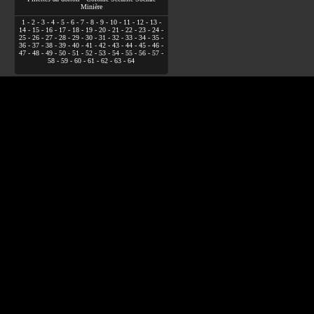
Minière
1
-
2
-
3
-
4
-
5
-
6
-
7
-
8
-
9
-
10
-
11
-
12
-
13
-
14
-
15
-
16
-
17
-
18
-
19
-
20
-
21
-
22
-
23
-
24
-
25
-
26
-
27
-
28
-
29
-
30
-
31
-
32
-
33
-
34
-
35
-
36
-
37
-
38
-
39
-
40
-
41
-
42
-
43
-
44
-
45
-
46
-
47
-
48
-
49
-
50
-
51
-
52
-
53
-
54
-
55
-
56
-
57
-
58
-
59
-
60
-
61
-
62
-
63
-
64