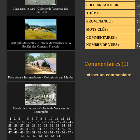
EDITEUR / AUTEUR :
E
Jeux dans le parc - Colonie de Vacances des
Houillères
THÈME :
J
PROVENANCE :
C
MOTS-CLÉS :
g
COMMENTAIRES :
Jeux près des tentes - Colonie de vacances de la
NOMBRE DE VUES :
7
Société des Ciments Français
Commentaires (0)
Laisser un commentaire
Pose devant les marabouts - Colonie du cap Myrthe
Ronde dans le parc - Colonie de Vacances de
Batsurguère
1
-
2
-
3
-
4
-
5
-
6
-
7
-
8
-
9
-
10
-
11
-
12
-
13
-
14
-
15
-
16
-
17
-
18
-
19
-
20
-
21
-
22
-
23
-
24
-
25
-
26
-
27
-
28
-
29
-
30
-
31
-
32
-
33
-
34
-
35
-
36
-
37
-
38
-
39
-
40
-
41
-
42
-
43
-
44
-
45
-
46
-
47
-
48
-
49
-
50
-
51
-
52
-
53
-
54
-
55
-
56
-
57
-
58
-
59
-
60
-
61
-
62
-
63
-
64