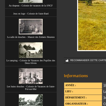
Au drapeau - Colonie de vacances de la SNCF
Jeux en luge - Colonie de Saint-Bard
La salle de douches - Manoir des Enfants Heureux
RECOMMANDER CETTE CART
Le camping - Colonie de Vacances des Pupilles des
Deux-Sèvres
Informations
ANNÉE :
1
Les bains douches - Colonie de Vacances de Saint-
Pol-sur-Mer
LIEU :
L
DÉPARTEMENT :
3
ORGANISATEUR :
C