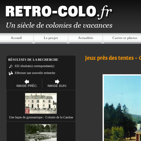
Accueil
Le projet
Actualités
Cartes et photos
Jeux près des tentes -
RÉSULTATS DE LA RECHERCHE
632 résultat(s) correspondant(s)
Effectuer une nouvelle recherche
IMAGE PRÉC.
IMAGE SUIV.
Une leçon de gymnastique - Colonie de la Carolue