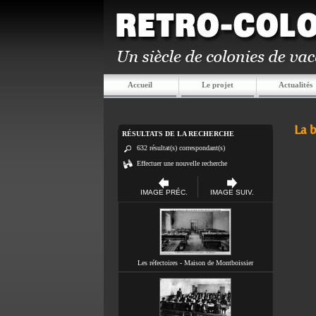
Accueil
Le projet
Actualités
La 
RÉSULTATS DE LA RECHERCHE
632 résultat(s) correspondant(s)
Effectuer une nouvelle recherche
IMAGE PRÉC.
IMAGE SUIV.
Les réfectoires - Maison de Montboissier