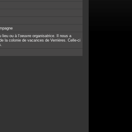
campagne
lieu ou à l’oeuvre organisatrice. Il nous a
de la colonie de vacances de Verrières. Celle-ci
s.