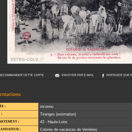
RECOMMANDER CETTE CARTE
ENVOYER PAR E-MAIL
PARTAGER SUR 
ormations
ÉE :
inconnu
 :
Tiranges (estimation)
ARTEMENT :
43 - Haute-Loire
ANISATEUR :
Colonie de vacances de Verrières