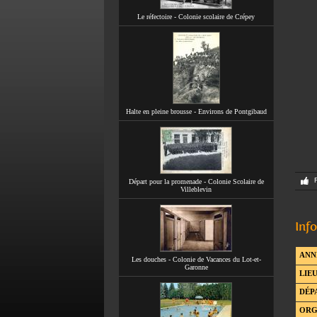
Le réfectoire - Colonie scolaire de Crépey
Halte en pleine brousse - Environs de Pontgibaud
Départ pour la promenade - Colonie Scolaire de
Villeblevin
Inf
ANN
Les douches - Colonie de Vacances du Lot-et-
Garonne
LIEU
DÉP
ORG