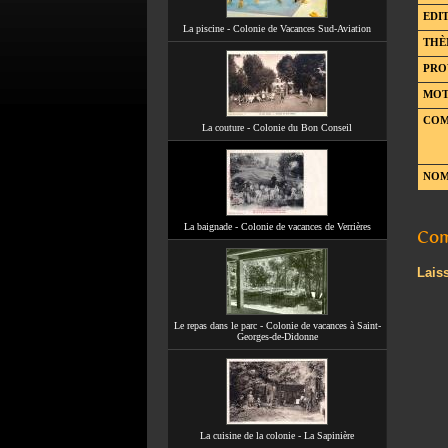
EDIT
La piscine - Colonie de Vacances Sud-Aviation
THÈ
PRO
MOT
COM
La couture - Colonie du Bon Conseil
NOM
La baignade - Colonie de vacances de Verrières
Com
Lais
Le repas dans le parc - Colonie de vacances à Saint-
Georges-de-Didonne
La cuisine de la colonie - La Sapinière