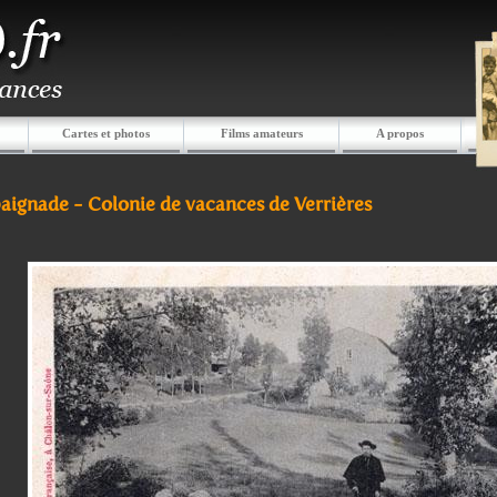
Cartes et photos
Films amateurs
A propos
baignade - Colonie de vacances de Verrières