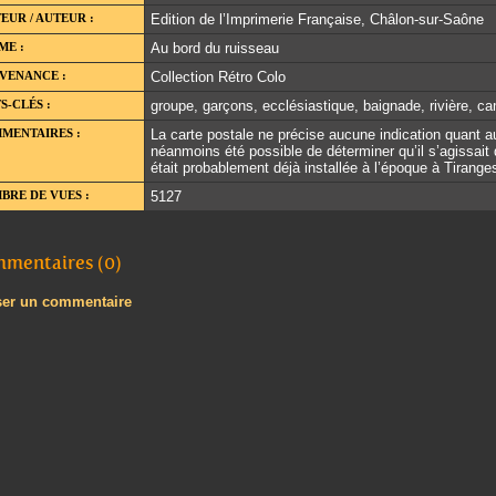
EUR / AUTEUR :
Edition de l’Imprimerie Française, Châlon-sur-Saône
ME :
Au bord du ruisseau
VENANCE :
Collection Rétro Colo
S-CLÉS :
groupe, garçons, ecclésiastique, baignade, rivière, 
MENTAIRES :
La carte postale ne précise aucune indication quant au 
néanmoins été possible de déterminer qu’il s’agissait 
était probablement déjà installée à l’époque à Tirange
BRE DE VUES :
5127
mentaires (0)
ser un commentaire